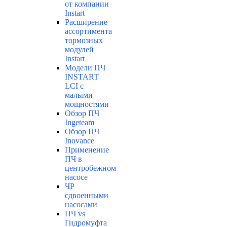
от компании
Instart
Расширение
ассортимента
тормозных
модулей
Instart
Модели ПЧ
INSTART
LCI с
малыми
мощностями
Обзор ПЧ
Ingeteam
Обзор ПЧ
Inovance
Применение
ПЧ в
центробежном
насосе
ЧР
сдвоенными
насосами
ПЧ vs
Гидромуфта