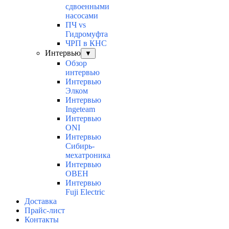
сдвоенными
насосами
ПЧ vs
Гидромуфта
ЧРП в КНС
Интервью
▼
Обзор
интервью
Интервью
Элком
Интервью
Ingeteam
Интервью
ONI
Интервью
Сибирь-
мехатроника
Интервью
ОВЕН
Интервью
Fuji Electric
Доставка
Прайс-лист
Контакты