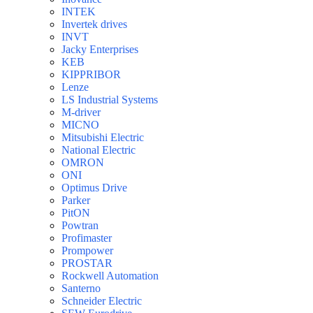
INTEK
Invertek drives
INVT
Jacky Enterprises
KEB
KIPPRIBOR
Lenze
LS Industrial Systems
M-driver
MICNO
Mitsubishi Electric
National Electric
OMRON
ONI
Optimus Drive
Parker
PitON
Powtran
Profimaster
Prompower
PROSTAR
Rockwell Automation
Santerno
Schneider Electric