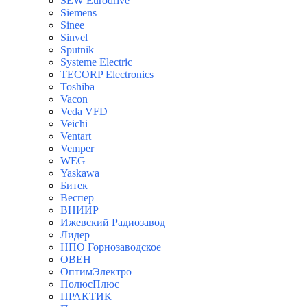
SEW Eurodrive
Siemens
Sinee
Sinvel
Sputnik
Systeme Electric
TECORP Electronics
Toshiba
Vacon
Veda VFD
Veichi
Ventart
Vemper
WEG
Yaskawa
Битек
Веспер
ВНИИР
Ижевский Радиозавод
Лидер
НПО Горнозаводское
ОВЕН
ОптимЭлектро
ПолюсПлюс
ПРАКТИК