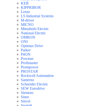
KEB
KIPPRIBOR
Lenze
LS Industrial Systems
M-driver
MICNO
Mitsubishi Electric
National Electric
OMRON
ONI
Optimus Drive
Parker
PitON
Powtran
Profimaster
Prompower
PROSTAR
Rockwell Automation
Santerno
Schneider Electric
SEW Eurodrive
Siemens
Sinee
Sinvel
Sputnik