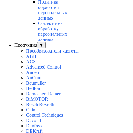
Политика
обработки
персональных
данных
Согласие на
обработку
персональных
данных
Продукция
▼
Преобразователи частоты
ABB
ACS
Advanced Control
Andeli
AuСom
Baumuller
Bedford
Bernecker+Rainer
BiMOTOR
Bosch Rexroth
Chint
Control Techniques
Dacond
Danfoss
DEKraft