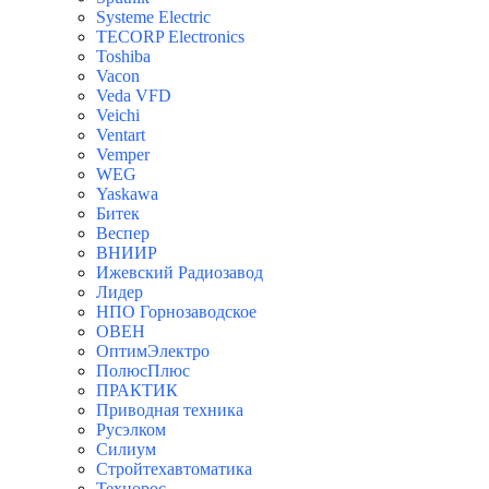
Systeme Electric
TECORP Electronics
Toshiba
Vacon
Veda VFD
Veichi
Ventart
Vemper
WEG
Yaskawa
Битек
Веспер
ВНИИР
Ижевский Радиозавод
Лидер
НПО Горнозаводское
ОВЕН
ОптимЭлектро
ПолюсПлюс
ПРАКТИК
Приводная техника
Русэлком
Силиум
Стройтехавтоматика
Технорос