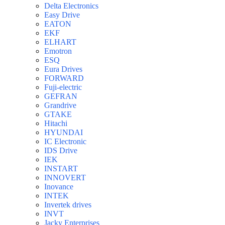
Delta Electronics
Easy Drive
EATON
EKF
ELHART
Emotron
ESQ
Eura Drives
FORWARD
Fuji-electric
GEFRAN
Grandrive
GTAKE
Hitachi
HYUNDAI
IC Electronic
IDS Drive
IEK
INSTART
INNOVERT
Inovance
INTEK
Invertek drives
INVT
Jacky Enterprises