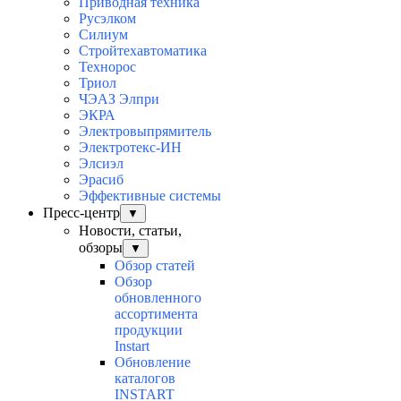
Приводная техника
Русэлком
Силиум
Стройтехавтоматика
Технорос
Триол
ЧЭАЗ Элпри
ЭКРА
Электровыпрямитель
Электротекс-ИН
Элсиэл
Эрасиб
Эффективные системы
Пресс-центр
▼
Новости, статьи,
обзоры
▼
Обзор статей
Обзор
обновленного
ассортимента
продукции
Instart
Обновление
каталогов
INSTART