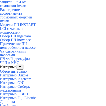
защиты IP 54 от
компании Instart
Расширение
ассортимента
тормозных модулей
Instart
Модели ПЧ INSTART
LCI с малыми
мощностями
Обзор ПЧ Ingeteam
Обзор ПЧ Inovance
Применение ПЧ в
центробежном насосе
ЧР сдвоенными
насосами
ПЧ vs Гидромуфта
ЧРП в КНС
Интервью
▼
Обзор интервью
Интервью Элком
Интервью Ingeteam
Интервью ONI
Интервью Сибирь-
мехатроника
Интервью ОВЕН
Интервью Fuji Electric
Доставка
Прайс-лист