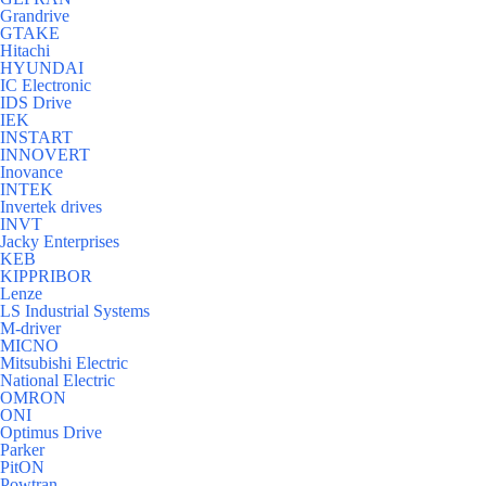
Grandrive
GTAKE
Hitachi
HYUNDAI
IC Electronic
IDS Drive
IEK
INSTART
INNOVERT
Inovance
INTEK
Invertek drives
INVT
Jacky Enterprises
KEB
KIPPRIBOR
Lenze
LS Industrial Systems
M-driver
MICNO
Mitsubishi Electric
National Electric
OMRON
ONI
Optimus Drive
Parker
PitON
Powtran