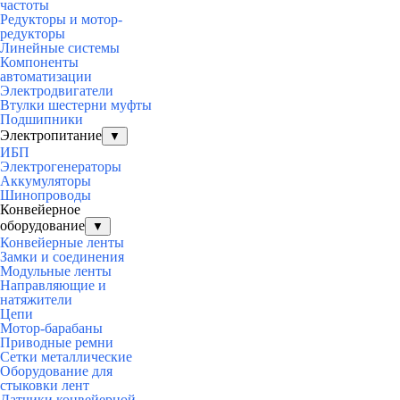
частоты
Редукторы и мотор-
редукторы
Линейные системы
Компоненты
автоматизации
Электродвигатели
Втулки шестерни муфты
Подшипники
Электропитание
▼
ИБП
Электрогенераторы
Аккумуляторы
Шинопроводы
Конвейерное
оборудование
▼
Конвейерные ленты
Замки и соединения
Модульные ленты
Направляющие и
натяжители
Цепи
Мотор-барабаны
Приводные ремни
Сетки металлические
Оборудование для
стыковки лент
Датчики конвейерной