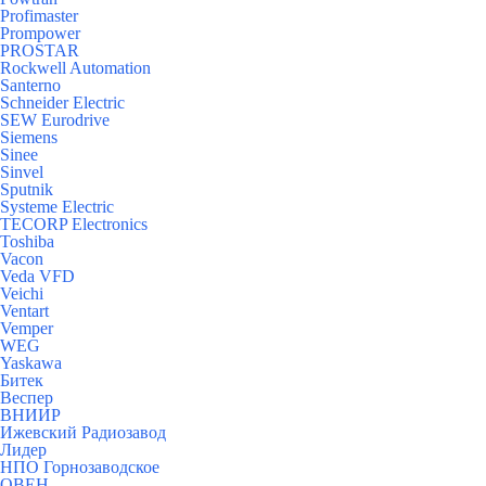
Profimaster
Prompower
PROSTAR
Rockwell Automation
Santerno
Schneider Electric
SEW Eurodrive
Siemens
Sinee
Sinvel
Sputnik
Systeme Electric
TECORP Electronics
Toshiba
Vacon
Veda VFD
Veichi
Ventart
Vemper
WEG
Yaskawa
Битек
Веспер
ВНИИР
Ижевский Радиозавод
Лидер
НПО Горнозаводское
ОВЕН