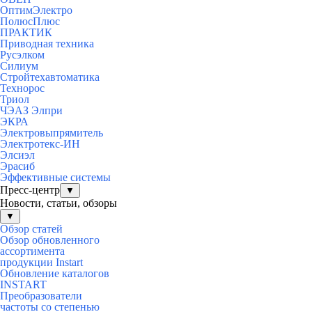
ОптимЭлектро
ПолюсПлюс
ПРАКТИК
Приводная техника
Русэлком
Силиум
Стройтехавтоматика
Технорос
Триол
ЧЭАЗ Элпри
ЭКРА
Электровыпрямитель
Электротекс-ИН
Элсиэл
Эрасиб
Эффективные системы
Пресс-центр
▼
Новости, статьи, обзоры
▼
Обзор статей
Обзор обновленного
ассортимента
продукции Instart
Обновление каталогов
INSTART
Преобразователи
частоты со степенью