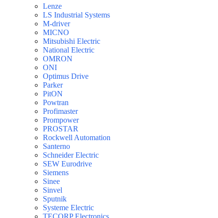
Lenze
LS Industrial Systems
M-driver
MICNO
Mitsubishi Electric
National Electric
OMRON
ONI
Optimus Drive
Parker
PitON
Powtran
Profimaster
Prompower
PROSTAR
Rockwell Automation
Santerno
Schneider Electric
SEW Eurodrive
Siemens
Sinee
Sinvel
Sputnik
Systeme Electric
TECORP Electronics