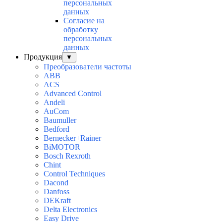
персональных
данных
Согласие на
обработку
персональных
данных
Продукция
▼
Преобразователи частоты
ABB
ACS
Advanced Control
Andeli
AuСom
Baumuller
Bedford
Bernecker+Rainer
BiMOTOR
Bosch Rexroth
Chint
Control Techniques
Dacond
Danfoss
DEKraft
Delta Electronics
Easy Drive