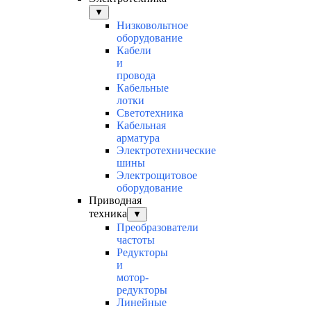
▼
Низковольтное
оборудование
Кабели
и
провода
Кабельные
лотки
Светотехника
Кабельная
арматура
Электротехнические
шины
Электрощитовое
оборудование
Приводная
техника
▼
Преобразователи
частоты
Редукторы
и
мотор-
редукторы
Линейные